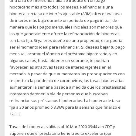
Una tasa de interés más alta se traduce en un pago
hipotecario más alto todos los meses. Refinanciar a una
hipoteca con tasa de interés ajustable (ARM) ofrece una tasa
de interés más baja durante un período de pago inicial, de
manera que los pagos mensuales iniciales son menores que
los que generalmente ofrece la refinanciación de hipotecas
con tasa fija. Si ya eres dueño de una propiedad, este podría
ser el momento ideal para refinanciar. Si deseas bajar tu pago
mensual, acortar el término del préstamo hipotecario, y en
algunos casos, hasta obtener un sobrante, te podrían
favorecer las atractivas tasas de interés vigentes en el
mercado. A pesar de que aumentaron las preocupaciones con
respecto a la pandemia de coronavirus, las tasas hipotecarias
aumentaron la semana pasada a medida que los prestamistas
intentaron detener la ola de personas que buscaban
refinanciar sus préstamos hipotecarios. La hipoteca de tasa
fija a 30 años promedió 3.36% para la semana que finalizó el
12 […]
Tasas de hipotecas válidas al 10 Mar 2020 09:44 am CDT y
suponen que el prestatario tiene crédito excelente (por