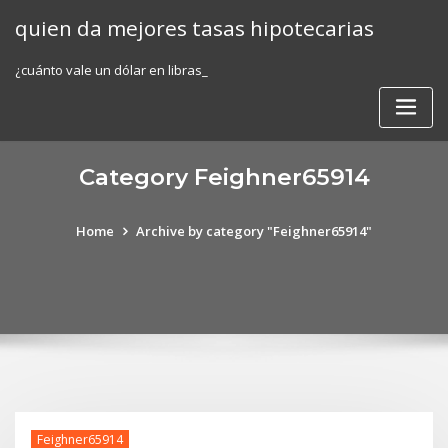
Skip
quien da mejores tasas hipotecarias
to
content
¿cuánto vale un dólar en libras_
Category Feighner65914
Home
Archive by category "Feighner65914"
Feighner65914